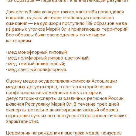
139 образцов — первый опыт и впечатляющий результат
Для республики конкурс такого масштаба проводился
впервые, однако интерес пчеловодов превзошел
ожидания — на суд жюри поступило 139 образцов меда
из разных уголков Марий Эл и прилегающих территорий.
Все образцы были распределены по четырем
категориям:
· мед монофлорный липовый;
· мед полифлорный липово-цветочный;
· мед темный полифлорный;
· мед светлый полифлорный.
Оценку медов осуществляла комиссия Ассоциации
медовых дегустаторов, в состав которой вошли
профессиональные медовые дегустаторы и
дегустаторы-эксперты из различных регионов России,
включая Республику Марий Эл. В течение трех дней
эксперты детально анализировали каждый образец,
определяя лучших по совокупности органолептических
характеристик.
Церемония награждения и выставка медов-призеров