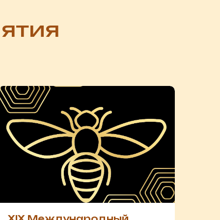
ятия
XIX Международный