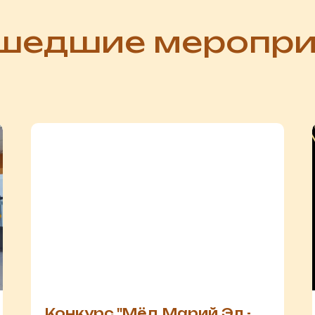
шедшие меропри
Конкурс "Мёд Марий Эл -